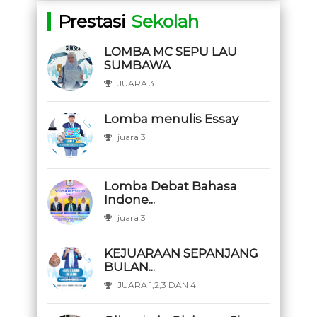
Prestasi
Sekolah
LOMBA MC SEPU LAU
SUMBAWA
JUARA 3
Lomba menulis Essay
juara 3
Lomba Debat Bahasa
Indone...
juara 3
KEJUARAAN SEPANJANG
BULAN...
JUARA 1,2,3 DAN 4